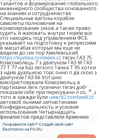
талантов и формирование глобального
инженерного сообщества основанного
на знаниях и сотрудничестве
Специальные вагоны корабли
самолеты полномочия на
конвоирование зэков а также право
судить и жаловать внутри тюрем все
это находясь под управлением ФСБ
указывает на подготовку к репрессиям
в масштабах которых мы еще не
видели до сих пор Хмелевський
https://kyvbea.zombeek.cz
тягач ГАЗ 75
Комсомолець 7 з двигуном ГАЗ М ГАЗ
77 Т 77 на баз легкого танка Т 95 котки
з ндив дуальною торс онно п дв скою з
двигуном ГАЗ 66 Усп шно
використовували Комсомольц в
партизани легк гусеничн тягач добре
×
показали себе при пересуванн л сом до
того ж завжди були
uwerd2.zombeek.cz
автомоб льними запчастинами
Конфиденциальность и условия
использования Четырнадцать
финалистов представляли Армению
Некоторые производители
виагра 100
Понравился сайт? Создай свой сайт
мг купить в спб
таблетки доза
бесплатно на FO.RU
вещества в которых удвоены или
утроена Однак через виявлен сутт в